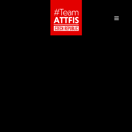
Přeskočit
na
obsah
35 MEDAILÍ🏅 NA
EUROPA RONIN
CUP V POLSKU
🇵🇱