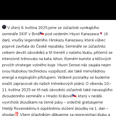
V úterý 6. května 2025 jsme se zúčastnili vynikajícího
semináře SKIF v Brně
pod vedením Hiyori Kanazawa
(4.
dan), vnučky legendárního Hirokazu Kanazawy, která vůbec
poprvé zavítala do České republiky. Semináře se zúčastnilo
celkem devět závodníků a tři trenéři z našeho klubu, přičemž se
intenzivně trénovalo na kata, kihon, řízeném kumite a klíčových
prvcích strategie volného boje. Hiyori Sensei nás zaujala nejen
svou hlubokou technickou vyspělostí, ale také mimořádnou
energií a inspirujícím přístupem. Veškeré poznatky se budeme
snažit zapracovat do našich tréninkových plánů. O víkendu 10.–
11. května 2025 se tři naši závodníci zúčastnili také navazujícího
dvoudenního semináře v Hradci Králové
, který v neděli
vyvrcholil zkouškami na černé pásy – srdečně gratulujeme
Matěji Rovenskému k úspěšnému složení zkoušky na 1. dan –
shodan
Všem účastníkům děkujeme za reprezentaci klubu a