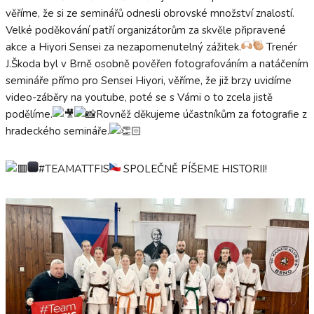
věříme, že si ze seminářů odnesli obrovské množství znalostí.
Velké poděkování patří organizátorům za skvěle připravené
akce a Hiyori Sensei za nezapomenutelný zážitek.
Trenér
J.Škoda byl v Brně osobně pověřen fotografováním a natáčením
semináře přímo pro Sensei Hiyori, věříme, že již brzy uvidíme
video-záběry na youtube, poté se s Vámi o to zcela jistě
podělíme.
Rovněž děkujeme účastníkům za fotografie z
hradeckého semináře.
#TEAMATTFIS
SPOLEČNĚ PÍŠEME HISTORII!